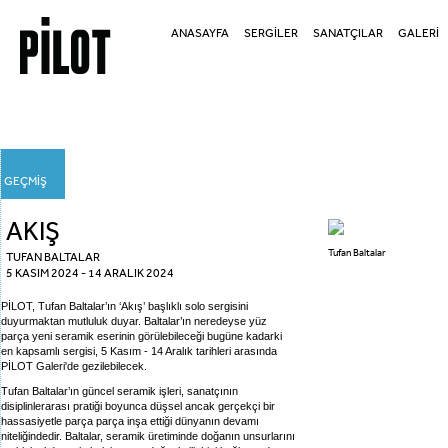
ANASAYFA
SERGİLER
SANATÇILAR
GALERİ
GEÇMİŞ
AKIŞ
Tufan Baltalar
TUFAN BALTALAR
5 KASIM 2024 - 14 ARALIK 2024
PİLOT, Tufan Baltalar’ın ‘Akış’ başlıklı solo sergisini
duyurmaktan mutluluk duyar. Baltalar’ın neredeyse yüz
parça yeni seramik eserinin görülebileceği bugüne kadarki
en kapsamlı sergisi, 5 Kasım - 14 Aralık tarihleri arasında
PİLOT Galeri'de gezilebilecek.
Tufan Baltalar’ın güncel seramik işleri, sanatçının
disiplinlerarası pratiği boyunca düşsel ancak gerçekçi bir
hassasiyetle parça parça inşa ettiği dünyanın devamı
niteliğindedir. Baltalar, seramik üretiminde doğanın unsurlarını