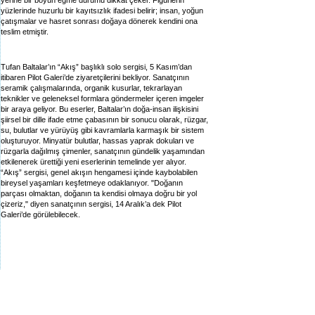
yerine bir boyun eğme durumu dikkat çeker. Figürlerin
yüzlerinde huzurlu bir kayıtsızlık ifadesi belirir; insan, yoğun
çatışmalar ve hasret sonrası doğaya dönerek kendini ona
teslim etmiştir.
Tufan Baltalar’ın “Akış” başlıklı solo sergisi, 5 Kasım’dan
itibaren Pilot Galeri’de ziyaretçilerini bekliyor. Sanatçının
seramik çalışmalarında, organik kusurlar, tekrarlayan
teknikler ve geleneksel formlara göndermeler içeren imgeler
bir araya geliyor. Bu eserler, Baltalar’ın doğa-insan ilişkisini
şiirsel bir dille ifade etme çabasının bir sonucu olarak, rüzgar,
su, bulutlar ve yürüyüş gibi kavramlarla karmaşık bir sistem
oluşturuyor. Minyatür bulutlar, hassas yaprak dokuları ve
rüzgarla dağılmış çimenler, sanatçının gündelik yaşamından
etkilenerek ürettiği yeni eserlerinin temelinde yer alıyor.
“Akış” sergisi, genel akışın hengamesi içinde kaybolabilen
bireysel yaşamları keşfetmeye odaklanıyor. "Doğanın
parçası olmaktan, doğanın ta kendisi olmaya doğru bir yol
çizeriz," diyen sanatçının sergisi, 14 Aralık’a dek Pilot
Galeri’de görülebilecek.