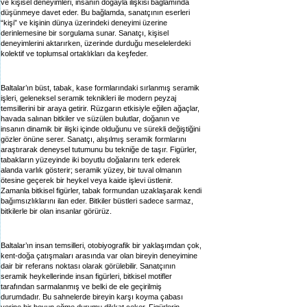
ve kişisel deneyimleri, insanın doğayla ilişkisi bağlamında
düşünmeye davet eder. Bu bağlamda, sanatçının eserleri
“kişi” ve kişinin dünya üzerindeki deneyimi üzerine
derinlemesine bir sorgulama sunar. Sanatçı, kişisel
deneyimlerini aktarırken, üzerinde durduğu meselelerdeki
kolektif ve toplumsal ortaklıkları da keşfeder.
Baltalar’ın büst, tabak, kase formlarındaki sırlanmış seramik
işleri, geleneksel seramik teknikleri ile modern peyzaj
temsillerini bir araya getirir. Rüzgarın etkisiyle eğilen ağaçlar,
havada salınan bitkiler ve süzülen bulutlar, doğanın ve
insanın dinamik bir ilişki içinde olduğunu ve sürekli değiştiğini
gözler önüne serer. Sanatçı, alışılmış seramik formlarını
araştırarak deneysel tutumunu bu tekniğe de taşır. Figürler,
tabakların yüzeyinde iki boyutlu doğalarını terk ederek
alanda varlık gösterir; seramik yüzey, bir tuval olmanın
ötesine geçerek bir heykel veya kaide işlevi üstlenir.
Zamanla bitkisel figürler, tabak formundan uzaklaşarak kendi
bağımsızlıklarını ilan eder. Bitkiler büstleri sadece sarmaz,
bitkilerle bir olan insanlar görürüz.
Baltalar’ın insan temsilleri, otobiyografik bir yaklaşımdan çok,
kent-doğa çatışmaları arasında var olan bireyin deneyimine
dair bir referans noktası olarak görülebilir. Sanatçının
seramik heykellerinde insan figürleri, bitkisel motifler
tarafından sarmalanmış ve belki de ele geçirilmiş
durumdadır. Bu sahnelerde bireyin karşı koyma çabası