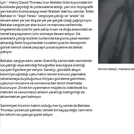
için”. Henry David Thoreau’nun Walden Gölü kıyısındaki bir
kulübede geçirdiği iki yılda kaleme aldığı, yarı oto-biyografik
yarı kendini bulma arayışı eseri Walden’daki bu satırlar, Tufan
Baltalar’ın “Seyir Terası” sergisiyle çıktığı ve “aralık” ile
devam eden yer yer düşsel yer yer gerçek izleği çağrıştırıyor.
Baltalar sergide yer alan bulut ve manzara serilerinde,
imgeleminde özel bir yere sahip insan ve doğa arasındaki en
temel karşılaşmanın izini sürmeye devam ediyor. Sık
aralıklarla çıktığı bisiklet turlarında karşısına çıkan kareleri
aktardığı farklı boyutlardaki tuvalleri içsel bir deneyimin
görsel temsili olarak peyzajın potansiyeline de dikkat
çekiyor.
Baltalar, sergiye adını veren Stand By serisindeki resimlerde
ise çektiği veya edindiği fotoğraflar aracılığıyla ürettiği
İsimsiz (detay), manzara se
uyuyan figürlere yer veriyor. Sanatçı, gündelik akışın
kesintiye uğradığı uyku halini resmin konusu yapmakla
rahatlamaya duyduğumuz ihtiyacı gündeme getirirken,
uykunun öncesine ve sonrasına dair de bir önermede
bulunuyor. Zinde bir uyanmanın müjdecisi olabilecek bu
mahrem ve savunmasız anların yarattığı tedirginliği de
aktarmaktan geri kalmıyor.
Samimiyet hissinin hakim olduğu her üç seride de Baltalar,
Thoreau’ya benzer şekilde, temelli bir kaçışa değil, tam tersi
bir reform ve uyanışa işaret ediyor.