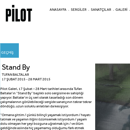
ANASAYFA
SERGİLER
SANATÇILAR
GALERİ
GEÇMİŞ
Stand By
TUFAN BALTALAR
17 ŞUBAT 2015 - 28 MART 2015
Pilot Galeri, 17 Şubat – 28 Mart tarihleri arasında Tufan
Baltalar’ın “Stand By” başlıklı solo sergisine ev sahipliği
yapıyor. Baltalar’ın üç seri olarak tasarladığı son dönem
çalışmalarının görülebileceği sergide sanatçının tekrar tekrar
döndüğü, uzun soluklu anlatıları da kesişiyor.
“Ormana gittim / çünkü bilinçli yaşamak istiyordum / hayatı
tatmak ve yaşamın iliğini özümsemek istiyordum / yaşam
dolu olmayan her şeyi bozguna uğratmak için / ve ölüm
geldiğinde aslında hiç yaşamamış olduğumu fark etmek