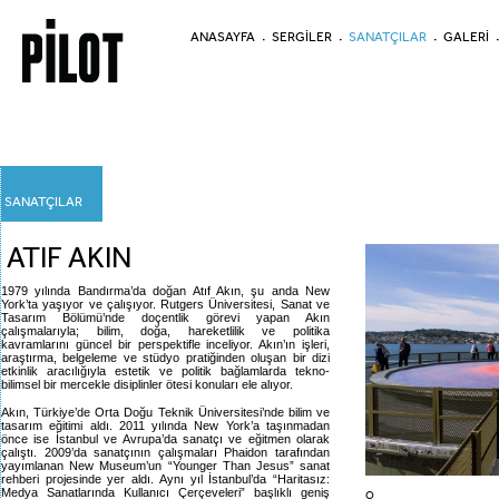
ANASAYFA
SERGİLER
SANATÇILAR
GALERİ
SANATÇILAR
ATIF AKIN
1979 yılında Bandırma’da doğan Atıf Akın, şu anda New
York’ta yaşıyor ve çalışıyor. Rutgers Üniversitesi, Sanat ve
Tasarım Bölümü’nde doçentlik görevi yapan Akın
çalışmalarıyla; bilim, doğa, hareketlilik ve politika
kavramlarını güncel bir perspektifle inceliyor. Akın’ın işleri,
araştırma, belgeleme ve stüdyo pratiğinden oluşan bir dizi
etkinlik aracılığıyla estetik ve politik bağlamlarda tekno-
bilimsel bir mercekle disiplinler ötesi konuları ele alıyor.
Akın, Türkiye’de Orta Doğu Teknik Üniversitesi’nde bilim ve
tasarım eğitimi aldı. 2011 yılında New York’a taşınmadan
önce ise İstanbul ve Avrupa’da sanatçı ve eğitmen olarak
çalıştı. 2009’da sanatçının çalışmaları Phaidon tarafından
yayımlanan New Museum’un “Younger Than Jesus” sanat
rehberi projesinde yer aldı. Aynı yıl İstanbul’da “Haritasız:
Medya Sanatlarında Kullanıcı Çerçeveleri” başlıklı geniş
O