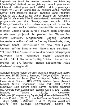
kapsamlı ve öncü bir medya sanatları sergisinin eş
küratörlüğünü üstlendi ve sergiyle eş zamanlı yayımlanan
kitabın da editörlüğünü yaptı. 2015’te ortak yapımcılığını
yaptığı ve SALT’ın İstanbul’da ev sahipliği yaptığı “Şamda
Kayısı” isimli projesiyle apaxart Franchise Sanat Programı
Ödülü’nü aldı. 2016’da ise Olafur Eliasson’un “Greenlight
Projesi”nin Viyana’da TBA 21 tarafından düzenlenen kamusal
programında yer aldı. Sanatçı, aynı kurumla birlikte
Polinezya’daki nükleer test sahalarını araştırmak üzerine bir
keşif gezisine katıldı.
Nükleer hareketlilik ve okyanus
bilimleri üzerine uzun süredir devam eden araştırma
odaklı sanat projesinin bir parçası olan “
Tepoto Sud
morph Moruroa”
, Singapur'daki Çağdaş Sanatlar
Merkezi'nde ve Fransa'daki Le Fresnoy Müzesi’nde, İsveç
Kraliyet Sanat Enstitüsünde ve New York Eyalet
Üniversitesi’nin Binghamton Galerisi’nde sergilendi.
“
Mutant Mekân” isimli uzun soluklu devam eden projesi
dünyanın farklı yerlerinde çeşitli bağlamlarda
üretildi. SAHA Studio’da ürettiği “Mutant Zaman” adlı
projesi ise 17. İstanbul Bienali kapsamında Müze
Gazhane'de sergilendi.
Sanatçının seçili kişisel sergileri arasında
Tepoto Sud morph
Moruroa
, BASE Gallery, İstanbul, Türkiye (2019);
Apricots
from Damascus Room
[Şam’da Kayısı], Dallas, Teksas
Üniversitesi, Teksas, ABD (2020);
Mutant Space
[Mutant
Mekân], SUNY Binghamton, New York, ABD (2020)
bulunuyor. Son dönem seçili karma sergileri arasında
da,
Apricots from Damascus
[Şam’da Kayısı], SALT Galata,
İstanbul, Türkiye (2015);
Unspoken
Dialogues
[Konuşulmamış Diyaloglar], Galeria Millenium BCP,
Lizbon, Portekiz (2016); 5. İstanbul Tasarım Bienali, İstanbul,
Türkiye (2016);
Tidalectics
, TBA 21, Viyana, Avusturya
(2017);
The Oceanic
[Okyanussal], Centre for