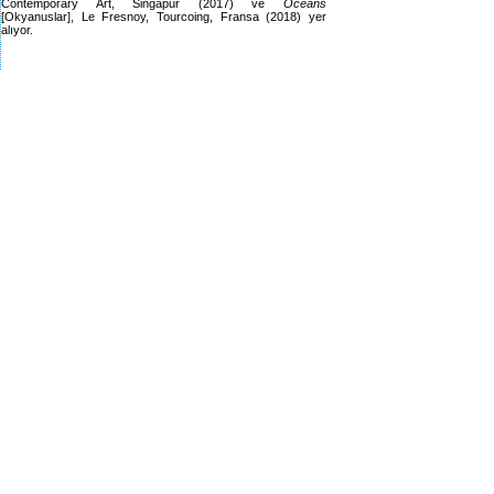
Contemporary Art, Singapur (2017) ve
Oceans
[Okyanuslar], Le Fresnoy, Tourcoing, Fransa (2018) yer
alıyor.