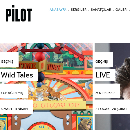
ANASAYFA
SERGİLER
SANATÇILAR
GALERİ
GEÇMİŞ
GEÇMİŞ
Wild Tales
LIVE
ECE AĞIRTMIŞ
M.K. PERKER
3 MART - 4 NİSAN
27 OCAK - 28 ŞUBAT