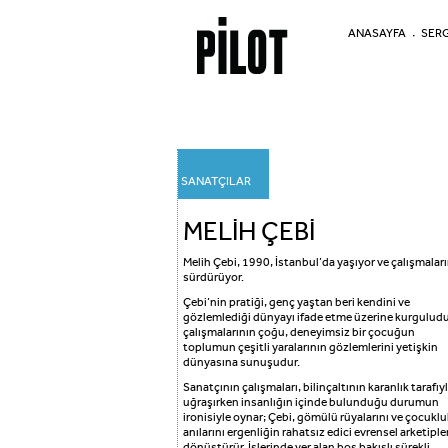
ANASAYFA
SERG
SANATÇILAR
MELİH ÇEBİ
Melih Çebi, 1990, İstanbul’da yaşıyor ve çalışmaları
sürdürüyor.
Çebi’nin pratiği, genç yaştan beri kendini ve
gözlemlediği dünyayı ifade etme üzerine kurguludu
çalışmalarının çoğu, deneyimsiz bir çocuğun
toplumun çeşitli yaralarının gözlemlerini yetişkin
dünyasına sunuşudur.
Sanatçının çalışmaları, bilinçaltının karanlık tarafıy
uğraşırken insanlığın içinde bulunduğu durumun
ironisiyle oynar; Çebi, gömülü rüyalarını ve çocuklu
anılarını ergenliğin rahatsız edici evrensel arketiple
dönüştürür. İşlerinde yer alan boş bakışlı sürekli