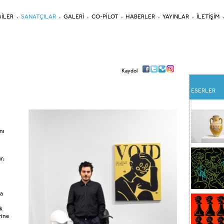
İLER
SANATÇILAR
GALERİ
CO-PİLOT
HABERLER
YAYINLAR
İLETİŞİM
Kaydol
ESERLER
nı
r;
la
k
rine