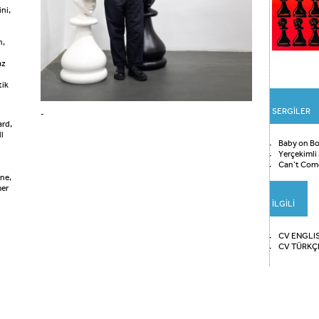
ni,
n,
az
tik
SERGİLER
-
ard,
l
Baby on B
Yerçekimli 
Can’t Come
ne,
mer
İLGİLİ
CV ENGLI
CV TÜRKÇ