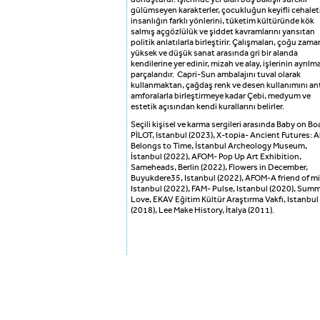
gülümseyen karakterler, çocukluğun keyifli cehaleti
insanlığın farklı yönlerini, tüketim kültüründe kök
salmış açgözlülük ve şiddet kavramlarını yansıtan
politik anlatılarla birleştirir. Çalışmaları, çoğu zama
yüksek ve düşük sanat arasında gri bir alanda
kendilerine yer edinir, mizah ve alay, işlerinin ayrılm
parçalarıdır. Capri-Sun ambalajını tuval olarak
kullanmaktan, çağdaş renk ve desen kullanımını an
amforalarla birleştirmeye kadar Çebi, medyum ve
estetik açısından kendi kurallarını belirler.
Seçili kişisel ve karma sergileri arasında Baby on Bo
PİLOT, Istanbul (2023), X-topia- Ancient Futures: Al
Belongs to Time, İstanbul Archeology Museum,
İstanbul (2022), AFOM- Pop Up Art Exhibition,
Sameheads, Berlin (2022), Flowers in December,
Buyukdere35, Istanbul (2022), AFOM-A friend of mi
Istanbul (2022), FAM- Pulse, Istanbul (2020), Sum
Love, EKAV Eğitim Kültür Araştırma Vakfı, Istanbul
(2018), Lee Make History, İtalya (2011).