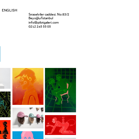
ENGLISH
Sıraselviler caddesi. No:83/2
Beyoğlu/İstanbul
info@pilotgaleri.com
0212 245 55 05