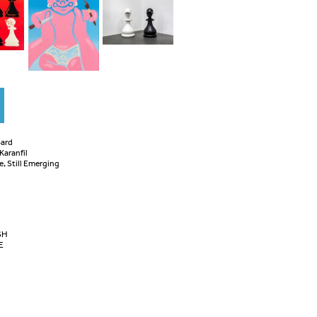
oard
Karanfil
, Still Emerging
SH
E